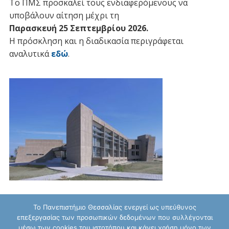
Το ΠΜΣ προσκαλεί τους ενδιαφερόμενους να
υποβάλουν αίτηση μέχρι τη
Παρασκευή 25 Σεπτεμβρίου 2026
.
Η πρόσκληση και η διαδικασία περιγράφεται
αναλυτικά
εδώ
.
Το Πανεπιστήμιο Θεσσαλίας ενεργεί ως υπεύθυνος
επεξεργασίας των προσωπικών δεδομένων που συλλέγονται
μέσω των cookies του ιστοτόπου και κάνει χρήση μόνο των