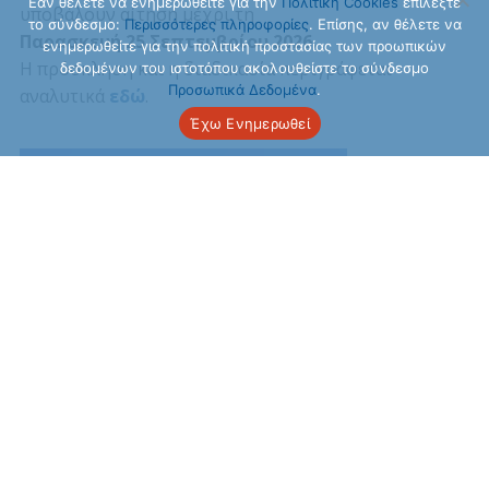
Εάν θέλετε να ενημερωθείτε για την
Πολιτική Cookies
επιλέξτε
υποβάλουν αίτηση μέχρι τη
το σύνδεσμο:
Περισσότερες πληροφορίες
. Επίσης, αν θέλετε να
Παρασκευή 25 Σεπτεμβρίου 2026
.
ενημερωθείτε για την πολιτική προστασίας των προωπικών
Η πρόσκληση και η διαδικασία περιγράφεται
δεδομένων του ιστοτόπου ακολουθείστε το σύνδεσμο
Προσωπικά Δεδομένα
.
αναλυτικά
εδώ
.
Έχω Ενημερωθεί