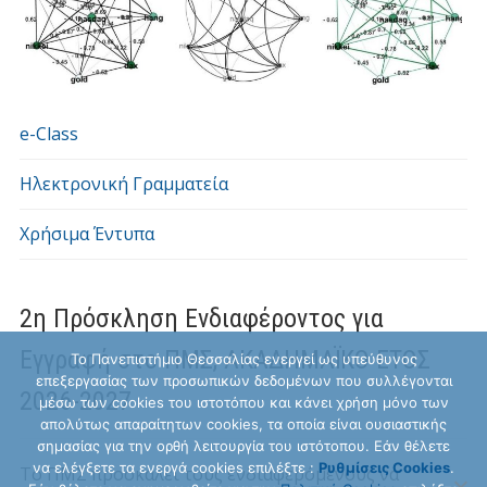
e-Class
Ηλεκτρονική Γραμματεία
Χρήσιμα Έντυπα
2η Πρόσκληση Ενδιαφέροντος για
Εγγραφή στο ΠΜΣ, ΑΚΑΔΗΜΑΪΚΟ ΕΤΟΣ
Το Πανεπιστήμιο Θεσσαλίας ενεργεί ως υπεύθυνος
επεξεργασίας των προσωπικών δεδομένων που συλλέγονται
2026-2027
μέσω των cookies του ιστοτόπου και κάνει χρήση μόνο των
απολύτως απαραίτητων cookies, τα οποία είναι ουσιαστικής
σημασίας για την ορθή λειτουργία του ιστότοπου. Εάν θέλετε
να ελέγξετε τα ενεργά cookies επιλέξτε :
Ρυθμίσεις Cookies
.
Το ΠΜΣ προσκαλεί τους ενδιαφερόμενους να