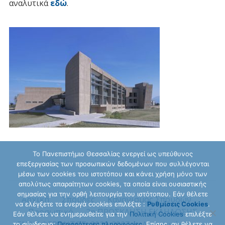
αναλυτικά
εδώ
.
Το Πανεπιστήμιο Θεσσαλίας ενεργεί ως υπεύθυνος
επεξεργασίας των προσωπικών δεδομένων που συλλέγονται
μέσω των cookies του ιστοτόπου και κάνει χρήση μόνο των
απολύτως απαραίτητων cookies, τα οποία είναι ουσιαστικής
σημασίας για την ορθή λειτουργία του ιστότοπου. Εάν θέλετε
Αρχική
Σπουδές
Κανονισμός Σπουδών
να ελέγξετε τα ενεργά cookies επιλέξτε :
Ρυθμίσεις Cookies
.
Προσωπικό
2η ΠΡΟΣΚΛΗΣΗ ΕΚΔΗΛΩΣΗΣ
Εάν θέλετε να ενημερωθείτε για την
Πολιτική Cookies
επιλέξτε
ΕΝΔΙΑΦΕΡΟΝΤΟΣ, 2026-2027
Ανακοινώσεις
το σύνδεσμο:
Περισσότερες πληροφορίες
. Επίσης, αν θέλετε να